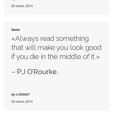
26 marzo, 2014
Quote
«Always read something
that will make you look good
if you die in the middle of it.»
– P.J O’Rourke.
by
c1200007
25 marzo, 2014